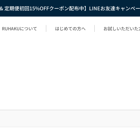
F & 定期便初回15%OFFクーポン配布中】LINEお友達キャンペ
RUHAKUについて
はじめての方へ
お試しいただいた