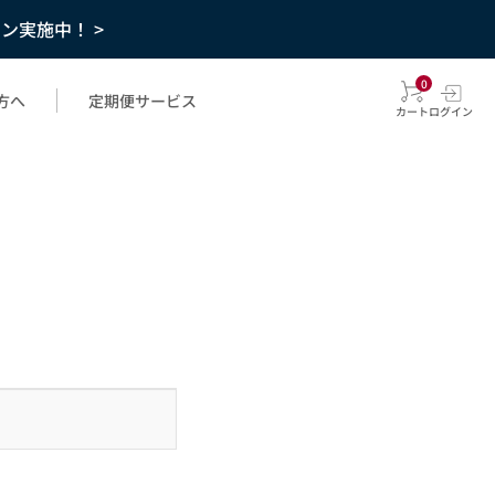
ーン実施中！ >
0
方へ
定期便サービス
カート
ログイン