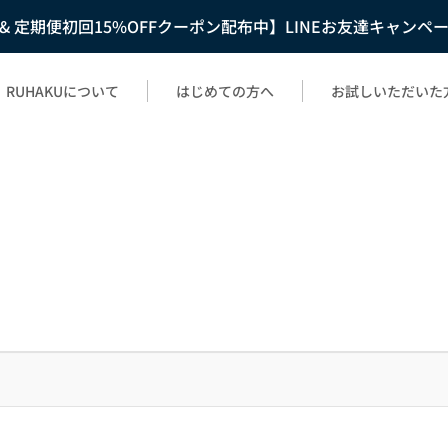
F & 定期便初回15%OFFクーポン配布中】LINEお友達キャンペ
RUHAKUについて
はじめての方へ
お試しいただいた