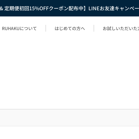
F & 定期便初回15%OFFクーポン配布中】LINEお友達キャンペ
RUHAKUについて
はじめての方へ
お試しいただいた