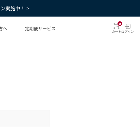
ーン実施中！ >
0
方へ
定期便サービス
カート
ログイン