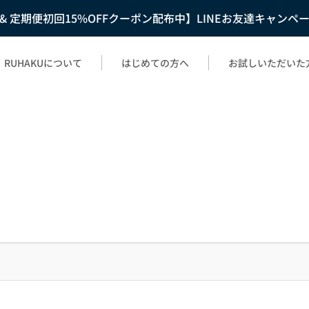
F & 定期便初回15%OFFクーポン配布中】LINEお友達キャンペ
RUHAKUについて
はじめての方へ
お試しいただいた