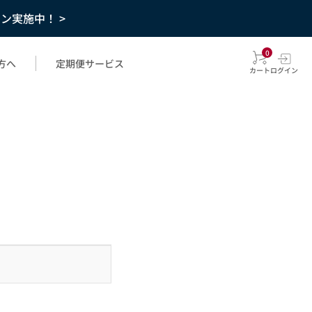
ーン実施中！ >
0
方へ
定期便サービス
カート
ログイン