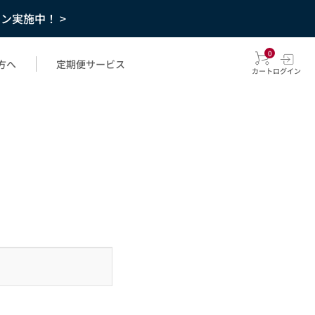
ーン実施中！ >
0
方へ
定期便サービス
カート
ログイン