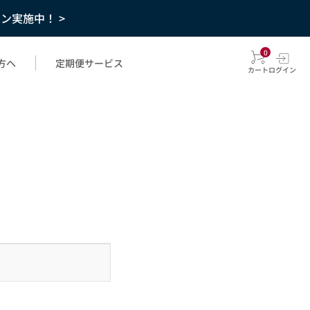
ーン実施中！ >
0
方へ
定期便サービス
カート
ログイン