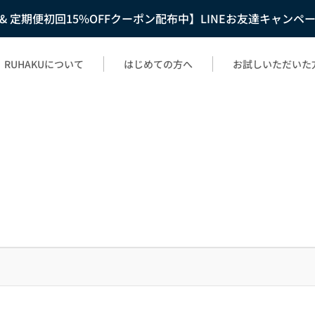
F & 定期便初回15%OFFクーポン配布中】LINEお友達キャンペ
RUHAKUについて
はじめての方へ
お試しいただいた