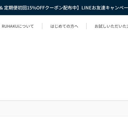
F & 定期便初回15%OFFクーポン配布中】LINEお友達キャンペ
RUHAKUについて
はじめての方へ
お試しいただいた