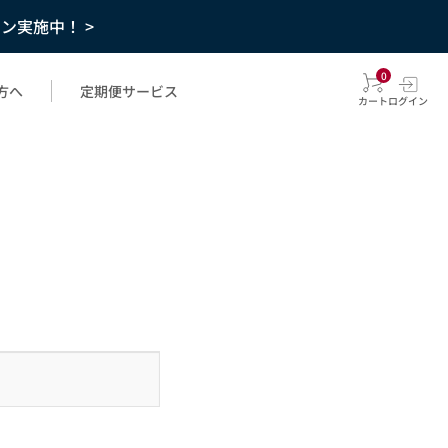
ーン実施中！ >
0
方へ
定期便サービス
カート
ログイン