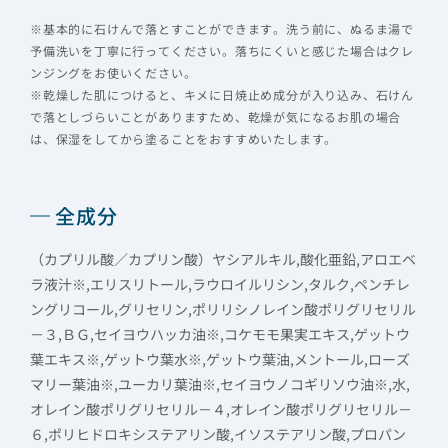
※基本的に石けんで落とすことができます。洗う前に、ぬるま湯で
予備洗いを丁寧に行ってください。落ちにくいと感じた場合はクレ
ンジングをお使いください。
※乾燥した肌につけると、キメに日焼止め成分が入り込み、石けん
で落としづらいことがありますため、乾燥が気になるお肌の場合
は、保湿をしてから塗ることをおすすめいたします。
全成分
（カプリル酸／カプリン酸）ヤシアルキル,酸化亜鉛,アロエベ
ラ液汁※,エリスリトール,ラウロイルリシン,タルク,ペンチレ
ングリコール,グリセリン,ポリリシノレイン酸ポリグリセリル
－３,ＢＧ,セイヨウハッカ油※,コケモモ果実エキス,ゲットウ
葉エキス※,ゲットウ葉水※,ゲットウ葉油,メントール,ローズ
マリー葉油※,ユーカリ葉油※,セイヨウノコギリソウ油※,水,
オレイン酸ポリグリセリル－４,オレイン酸ポリグリセリル－
６,ポリヒドロキシステアリン酸,イソステアリン酸,プロパン