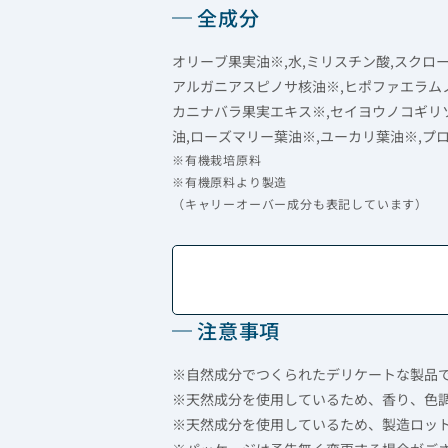
全成分
オリーブ果実油※,水,ミリスチン酸,スクロ
アルガニアスピノサ核油※,ヒポファエラムノ
カニナバラ果実エキス※,セイヨウノコギリ
油,ローズマリー葉油※,ユーカリ葉油※,プ
※有機栽培原料
※有機原料より製造
（キャリーオーバー成分も表記しています）
注意事項
※自然成分でつくられたデリケートな製品
※天然成分を使用しているため、香り、色
※天然成分を使用しているため、製造ロッ