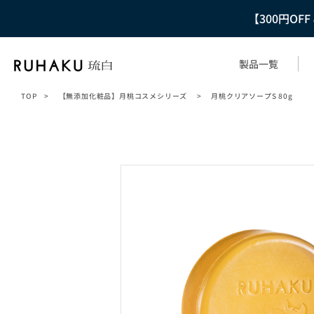
【300円OF
製品一覧
TOP
>
【無添加化粧品】月桃コスメシリーズ
>
月桃クリアソープS 80g