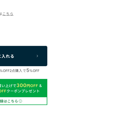
は
こちら
に入れる
5
点購入で
%OFF
2
%OFF