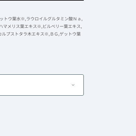
ゲットウ葉水※,ラウロイルグルタミン酸Ｎａ,
ハマメリス葉エキス※,ビルベリー葉エキス,
カルプストタラ木エキス※,ＢＧ,ゲットウ葉