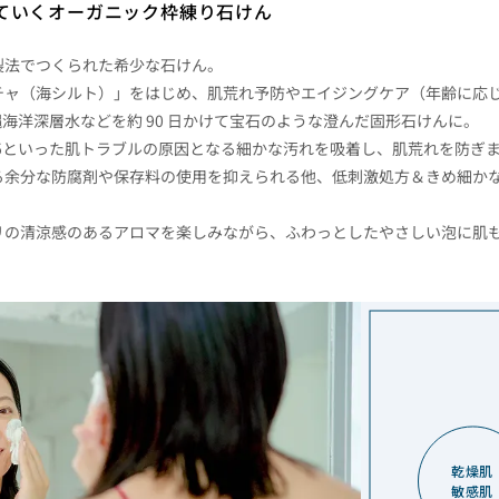
ていくオーガニック枠練り石けん
製法でつくられた希少な石けん。
チャ（海シルト）」をはじめ、肌荒れ予防やエイジングケア（年齢に応
海洋深層水などを約 90 日かけて宝石のような澄んだ固形石けんに。
.5といった肌トラブルの原因となる細かな汚れを吸着し、肌荒れを防ぎ
る余分な防腐剤や保存料の使用を抑えられる他、低刺激処方＆きめ細かな
リの清涼感のあるアロマを楽しみながら、ふわっとしたやさしい泡に肌
乾燥肌
敏感肌