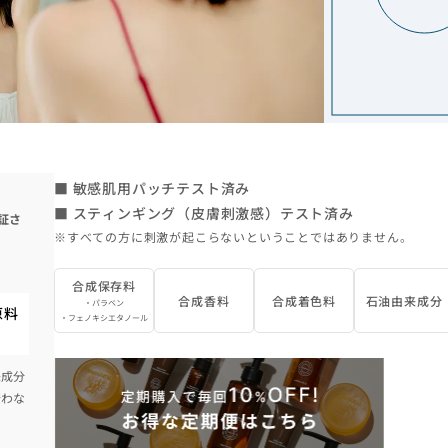
■ 敏感肌用パッチテスト済み
■ スティンギング（皮膚刺激感）テスト済み
証さ
※すべての方に刺激が起こらないということではありません。
合成保存料
合成香料
合成着色料
石油由来成分
・パラベン
原料
・フェノキシエタノール
来成分
行わな