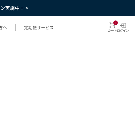
ーン実施中！ >
0
方へ
定期便サービス
カート
ログイン