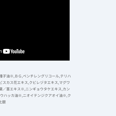
種子油※,ＢＧ,ペンチレングリコール,テリハ
ビスカス花エキス,クビレヅタエキス,マグワ
葉／茎エキス※,ニンギョウタケエキス,カン
ヨウハッカ油※,ニオイテンジクアオイ油※,ク
化銀