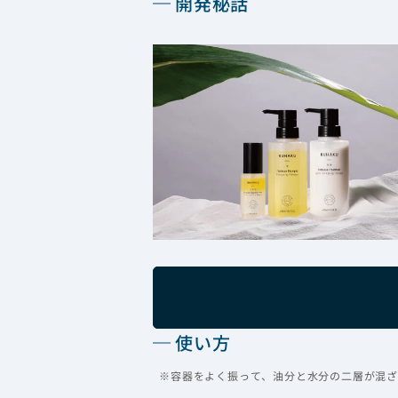
開発秘話
使い方
※容器をよく振って、油分と水分の二層が混