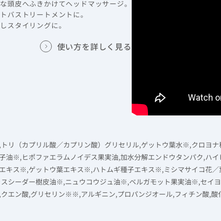
潔な頭皮へふきかけてヘッドマッサージ。
ウトバストリートメントに。
出しスタイリングに。
使い方を詳しく見る
,トリ（カプリル酸／カプリン酸）グリセリル,ゲットウ葉水※,クロヨナ
子油※,ヒポファエラムノイデス果実油,加水分解エンドウタンパク,ハイ
エキス※,ゲットウ葉エキス※,ハトムギ種子エキス※,ミシマサイコ花／
ラスシーダー樹皮油※,ニュウコウジュ油※,ベルガモット果実油※,セイ
,クエン酸,グリセリン※※,アルギニン,プロパンジオール,フィチン酸,酸