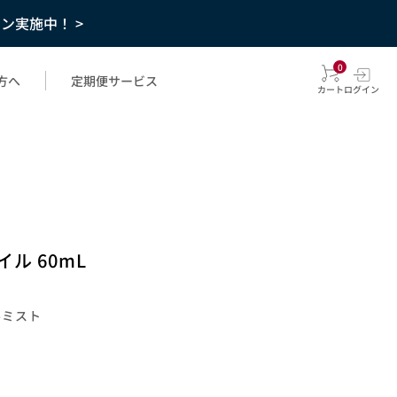
ーン実施中！ >
0
方へ
定期便サービス
カート
ログイン
ル 60mL
ルミスト