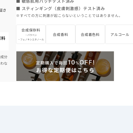
■ 敏感肌用パッチテスト済み
■ スティンギング（皮膚刺激感）テスト済み
証さ
※すべての方に刺激が起こらないということではありません。
合成保存料
合成香料
合成着色料
アルコール
・パラベン
原料
・フェノキシエタノール
来成分
行わな