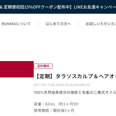
F & 定期便初回15%OFFクーポン配布中】LINEお友達キャンペ
RUHAKUについて
はじめての方へ
お試しいただいた
【定期】タラソスカルプ＆ヘアオイ
GETTOU THALASSO SCALP&HAIR OIL
天然由来成分の頭皮と毛髪の二層式オイ
100%
容量：60mL（約1ヶ月分）
使用期限：開封後3ヶ月