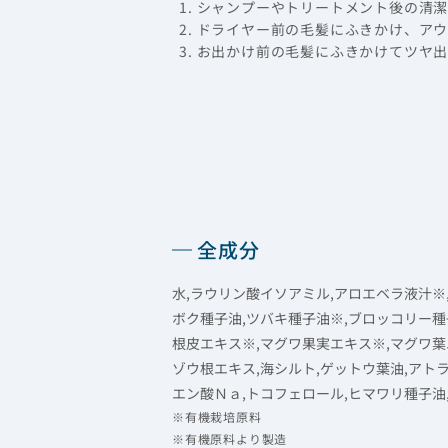
1. シャンプーやトリートメント後の清
2. ドライヤー前の毛髪にふきかけ、ア
3. お出かけ前の毛髪にふきかけてツヤ
全成分
水,ラウリン酸イソアミル,アロエベラ液汁※
ボク種子油,ツバキ種子油※,ブロッコリー種
根皮エキス※,マグワ果実エキス※,マグワ葉
ゾウ根エキス,海シルト,ゲットウ葉油,アト
エン酸Ｎａ,トコフェロール,ヒマワリ種子油
※有機栽培原料
※有機原料より製造