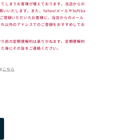
きてしまうお客様が増えております。当店からの
願いいたします。また、Yahoo!メールやSoftba
com）でご登録いただいたお客様に、当店からのメール
それ以外のアドレスでのご登録をおすすめしてお
取り前の定期便解約は承りかねます。定期便解約
った後にその旨をご連絡ください。
は
こちら