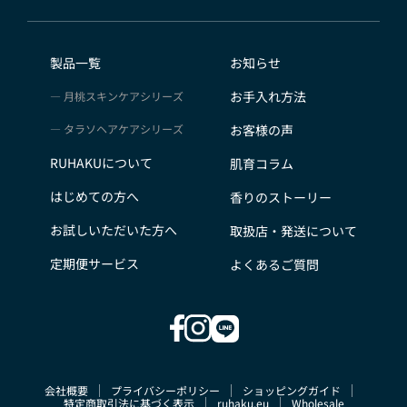
会員のみなさまから提供された個人情報
当サイトを利用するにあたって、会員の住所、電話番
号、購入履歴などの大切な個人情報がネットサーバ上に
製品一覧
お知らせ
登録されますが、当社はその個人情報を適切かつ確実に
お手入れ方法
月桃スキンケアシリーズ
管理するものとし、法令などにより開示が求められる場
合を除き、開示しないものとします。
タラソヘアケアシリーズ
お客様の声
※チャートなど一個人が特定できない範囲で集計する場
RUHAKUについて
肌育コラム
合があります。
お客様からの会員登録を承認しない場合
はじめての方へ
香りのストーリー
会員登録の申し込みを当社が受けた際、架空の人物を登
お試しいただいた方へ
取扱店・発送について
録した場合や、本人以外の第三者の会員登録をした場
合、過去に会員除名処分を受けたことがある場合など、
定期便サービス
よくあるご質問
当社が不適当と判断した時は、その会員登録を承認しな
い場合があります。
また一度承認した会員であっても前述のいずれかである
ことが判明した場合は、ただちに承認を取り消させてい
ただきます。
会社概要
プライバシーポリシー
ショッピングガイド
個人利用以外に転用、商用することを禁止します
特定商取引法に基づく表示
ruhaku.eu
Wholesale