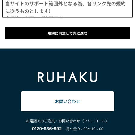
当サイトのサポート範囲外となる為、各リンク先の規約
に従うものとします）
本規約の変更にご注意下さい
1. 当社は、会員の了承を得ることなく本規約を随時変更
することができるものとし、会員はこれを承諾します。
規約に同意して先に進む
2. 前項の変更については、当サイト上に1ヵ月間表示した
時点で、全ての会員が了承したものとみなします。
会員のみなさまへの通知
1. 本規約の変更のケース以外に当社が必要と判断した場
合、当社は、会員に対し随時必要な事項を通知します。
2. 前項の通知は、当サイト上に表示した時点で全ての会
員に通知したものとみなします。
会員登録について
当サイトにおいてのご購入は、「会員登録をして購入」
お問い合わせ
か「会員登録せずに購入」のどちらでも可能です。
なお会員登録は無料です。
お電話でのご注文・お問い合わせ（フリーコール）
※ログインには、会員登録時に入力したメールアドレス
0120-936-892
月～金 9：00～19：00
およびパスワードが必要になります。