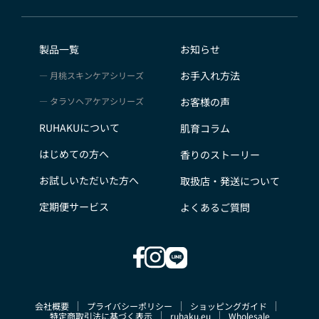
会員のみなさまから提供された個人情報
当サイトを利用するにあたって、会員の住所、電話番
号、購入履歴などの大切な個人情報がネットサーバ上に
製品一覧
お知らせ
登録されますが、当社はその個人情報を適切かつ確実に
お手入れ方法
月桃スキンケアシリーズ
管理するものとし、法令などにより開示が求められる場
合を除き、開示しないものとします。
タラソヘアケアシリーズ
お客様の声
※チャートなど一個人が特定できない範囲で集計する場
RUHAKUについて
肌育コラム
合があります。
お客様からの会員登録を承認しない場合
はじめての方へ
香りのストーリー
会員登録の申し込みを当社が受けた際、架空の人物を登
お試しいただいた方へ
取扱店・発送について
録した場合や、本人以外の第三者の会員登録をした場
合、過去に会員除名処分を受けたことがある場合など、
定期便サービス
よくあるご質問
当社が不適当と判断した時は、その会員登録を承認しな
い場合があります。
また一度承認した会員であっても前述のいずれかである
ことが判明した場合は、ただちに承認を取り消させてい
ただきます。
会社概要
プライバシーポリシー
ショッピングガイド
個人利用以外に転用、商用することを禁止します
特定商取引法に基づく表示
ruhaku.eu
Wholesale