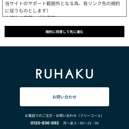
当サイトのサポート範囲外となる為、各リンク先の規約
に従うものとします）
本規約の変更にご注意下さい
1. 当社は、会員の了承を得ることなく本規約を随時変更
することができるものとし、会員はこれを承諾します。
規約に同意して先に進む
2. 前項の変更については、当サイト上に1ヵ月間表示した
時点で、全ての会員が了承したものとみなします。
会員のみなさまへの通知
1. 本規約の変更のケース以外に当社が必要と判断した場
合、当社は、会員に対し随時必要な事項を通知します。
2. 前項の通知は、当サイト上に表示した時点で全ての会
員に通知したものとみなします。
会員登録について
当サイトにおいてのご購入は、「会員登録をして購入」
お問い合わせ
か「会員登録せずに購入」のどちらでも可能です。
なお会員登録は無料です。
お電話でのご注文・お問い合わせ（フリーコール）
※ログインには、会員登録時に入力したメールアドレス
0120-936-892
月～金 9：00～19：00
およびパスワードが必要になります。