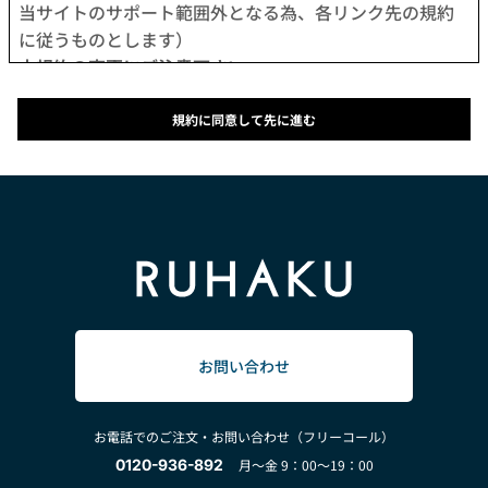
当サイトのサポート範囲外となる為、各リンク先の規約
に従うものとします）
本規約の変更にご注意下さい
1. 当社は、会員の了承を得ることなく本規約を随時変更
することができるものとし、会員はこれを承諾します。
規約に同意して先に進む
2. 前項の変更については、当サイト上に1ヵ月間表示した
時点で、全ての会員が了承したものとみなします。
会員のみなさまへの通知
1. 本規約の変更のケース以外に当社が必要と判断した場
合、当社は、会員に対し随時必要な事項を通知します。
2. 前項の通知は、当サイト上に表示した時点で全ての会
員に通知したものとみなします。
会員登録について
当サイトにおいてのご購入は、「会員登録をして購入」
お問い合わせ
か「会員登録せずに購入」のどちらでも可能です。
なお会員登録は無料です。
お電話でのご注文・お問い合わせ（フリーコール）
※ログインには、会員登録時に入力したメールアドレス
0120-936-892
月～金 9：00～19：00
およびパスワードが必要になります。