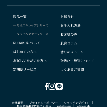
会員のみなさまから提供された個人情報
当サイトを利用するにあたって、会員の住所、電話番
号、購入履歴などの大切な個人情報がネットサーバ上に
製品一覧
お知らせ
登録されますが、当社はその個人情報を適切かつ確実に
お手入れ方法
月桃スキンケアシリーズ
管理するものとし、法令などにより開示が求められる場
合を除き、開示しないものとします。
タラソヘアケアシリーズ
お客様の声
※チャートなど一個人が特定できない範囲で集計する場
RUHAKUについて
肌育コラム
合があります。
お客様からの会員登録を承認しない場合
はじめての方へ
香りのストーリー
会員登録の申し込みを当社が受けた際、架空の人物を登
お試しいただいた方へ
取扱店・発送について
録した場合や、本人以外の第三者の会員登録をした場
合、過去に会員除名処分を受けたことがある場合など、
定期便サービス
よくあるご質問
当社が不適当と判断した時は、その会員登録を承認しな
い場合があります。
また一度承認した会員であっても前述のいずれかである
ことが判明した場合は、ただちに承認を取り消させてい
ただきます。
会社概要
プライバシーポリシー
ショッピングガイド
個人利用以外に転用、商用することを禁止します
特定商取引法に基づく表示
ruhaku.eu
Wholesale