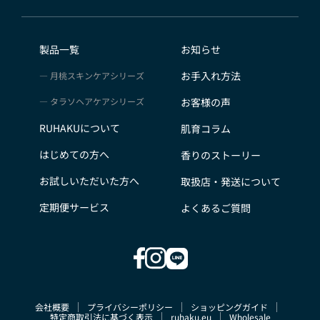
会員のみなさまから提供された個人情報
当サイトを利用するにあたって、会員の住所、電話番
号、購入履歴などの大切な個人情報がネットサーバ上に
製品一覧
お知らせ
登録されますが、当社はその個人情報を適切かつ確実に
お手入れ方法
月桃スキンケアシリーズ
管理するものとし、法令などにより開示が求められる場
合を除き、開示しないものとします。
タラソヘアケアシリーズ
お客様の声
※チャートなど一個人が特定できない範囲で集計する場
RUHAKUについて
肌育コラム
合があります。
お客様からの会員登録を承認しない場合
はじめての方へ
香りのストーリー
会員登録の申し込みを当社が受けた際、架空の人物を登
お試しいただいた方へ
取扱店・発送について
録した場合や、本人以外の第三者の会員登録をした場
合、過去に会員除名処分を受けたことがある場合など、
定期便サービス
よくあるご質問
当社が不適当と判断した時は、その会員登録を承認しな
い場合があります。
また一度承認した会員であっても前述のいずれかである
ことが判明した場合は、ただちに承認を取り消させてい
ただきます。
会社概要
プライバシーポリシー
ショッピングガイド
個人利用以外に転用、商用することを禁止します
特定商取引法に基づく表示
ruhaku.eu
Wholesale