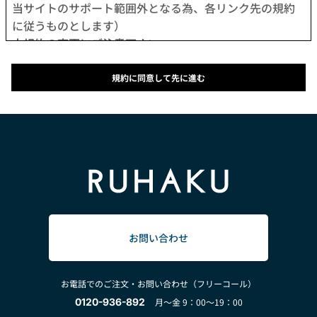
当サイトのサポート範囲外となる為、各リンク先の規約
に従うものとします）
本規約の変更にご注意下さい
1. 当社は、会員の了承を得ることなく本規約を随時変更
することができるものとし、会員はこれを承諾します。
規約に同意して先に進む
2. 前項の変更については、当サイト上に1ヵ月間表示した
時点で、全ての会員が了承したものとみなします。
会員のみなさまへの通知
1. 本規約の変更のケース以外に当社が必要と判断した場
合、当社は、会員に対し随時必要な事項を通知します。
2. 前項の通知は、当サイト上に表示した時点で全ての会
員に通知したものとみなします。
会員登録について
当サイトにおいてのご購入は、「会員登録をして購入」
お問い合わせ
か「会員登録せずに購入」のどちらでも可能です。
なお会員登録は無料です。
お電話でのご注文・お問い合わせ（フリーコール）
※ログインには、会員登録時に入力したメールアドレス
0120-936-892
月～金 9：00～19：00
およびパスワードが必要になります。