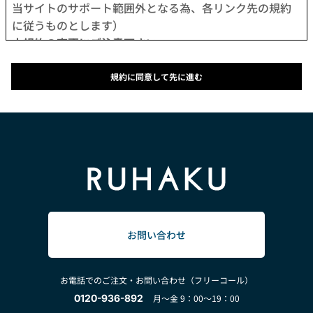
当サイトのサポート範囲外となる為、各リンク先の規約
に従うものとします）
本規約の変更にご注意下さい
1. 当社は、会員の了承を得ることなく本規約を随時変更
することができるものとし、会員はこれを承諾します。
規約に同意して先に進む
2. 前項の変更については、当サイト上に1ヵ月間表示した
時点で、全ての会員が了承したものとみなします。
会員のみなさまへの通知
1. 本規約の変更のケース以外に当社が必要と判断した場
合、当社は、会員に対し随時必要な事項を通知します。
2. 前項の通知は、当サイト上に表示した時点で全ての会
員に通知したものとみなします。
会員登録について
当サイトにおいてのご購入は、「会員登録をして購入」
お問い合わせ
か「会員登録せずに購入」のどちらでも可能です。
なお会員登録は無料です。
お電話でのご注文・お問い合わせ（フリーコール）
※ログインには、会員登録時に入力したメールアドレス
0120-936-892
月～金 9：00～19：00
およびパスワードが必要になります。