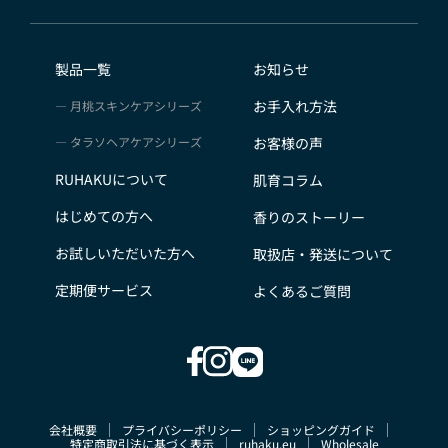
会員のみなさまから提供された個人情報
当サイトを利用するにあたって、会員の住所、電話番
号、購入履歴などの大切な個人情報がネットサーバ上に
製品一覧
お知らせ
登録されますが、当社はその個人情報を適切かつ確実に
お手入れ方法
月桃スキンケアシリーズ
管理するものとし、法令などにより開示が求められる場
合を除き、開示しないものとします。
タラソヘアケアシリーズ
お客様の声
※チャートなど一個人が特定できない範囲で集計する場
RUHAKUについて
肌育コラム
合があります。
お客様からの会員登録を承認しない場合
はじめての方へ
香りのストーリー
会員登録の申し込みを当社が受けた際、架空の人物を登
お試しいただいた方へ
取扱店・発送について
録した場合や、本人以外の第三者の会員登録をした場
合、過去に会員除名処分を受けたことがある場合など、
定期便サービス
よくあるご質問
当社が不適当と判断した時は、その会員登録を承認しな
い場合があります。
また一度承認した会員であっても前述のいずれかである
ことが判明した場合は、ただちに承認を取り消させてい
ただきます。
会社概要
プライバシーポリシー
ショッピングガイド
個人利用以外に転用、商用することを禁止します
特定商取引法に基づく表示
ruhaku.eu
Wholesale