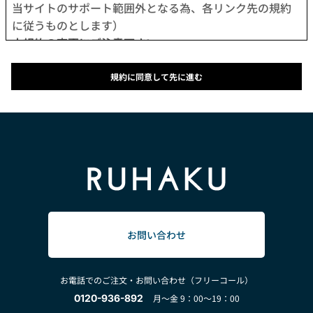
当サイトのサポート範囲外となる為、各リンク先の規約
に従うものとします）
本規約の変更にご注意下さい
1. 当社は、会員の了承を得ることなく本規約を随時変更
することができるものとし、会員はこれを承諾します。
規約に同意して先に進む
2. 前項の変更については、当サイト上に1ヵ月間表示した
時点で、全ての会員が了承したものとみなします。
会員のみなさまへの通知
1. 本規約の変更のケース以外に当社が必要と判断した場
合、当社は、会員に対し随時必要な事項を通知します。
2. 前項の通知は、当サイト上に表示した時点で全ての会
員に通知したものとみなします。
会員登録について
当サイトにおいてのご購入は、「会員登録をして購入」
お問い合わせ
か「会員登録せずに購入」のどちらでも可能です。
なお会員登録は無料です。
お電話でのご注文・お問い合わせ（フリーコール）
※ログインには、会員登録時に入力したメールアドレス
0120-936-892
月～金 9：00～19：00
およびパスワードが必要になります。