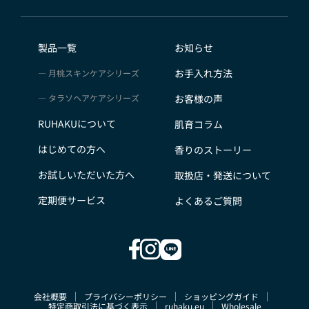
会員のみなさまから提供された個人情報
当サイトを利用するにあたって、会員の住所、電話番
号、購入履歴などの大切な個人情報がネットサーバ上に
製品一覧
お知らせ
登録されますが、当社はその個人情報を適切かつ確実に
お手入れ方法
月桃スキンケアシリーズ
管理するものとし、法令などにより開示が求められる場
合を除き、開示しないものとします。
タラソヘアケアシリーズ
お客様の声
※チャートなど一個人が特定できない範囲で集計する場
RUHAKUについて
肌育コラム
合があります。
お客様からの会員登録を承認しない場合
はじめての方へ
香りのストーリー
会員登録の申し込みを当社が受けた際、架空の人物を登
お試しいただいた方へ
取扱店・発送について
録した場合や、本人以外の第三者の会員登録をした場
合、過去に会員除名処分を受けたことがある場合など、
定期便サービス
よくあるご質問
当社が不適当と判断した時は、その会員登録を承認しな
い場合があります。
また一度承認した会員であっても前述のいずれかである
ことが判明した場合は、ただちに承認を取り消させてい
ただきます。
会社概要
プライバシーポリシー
ショッピングガイド
個人利用以外に転用、商用することを禁止します
特定商取引法に基づく表示
ruhaku.eu
Wholesale