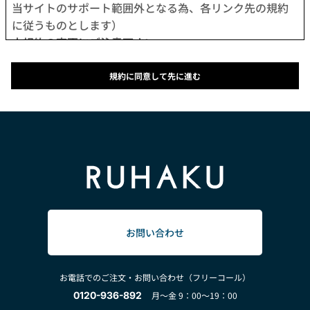
当サイトのサポート範囲外となる為、各リンク先の規約
に従うものとします）
本規約の変更にご注意下さい
1. 当社は、会員の了承を得ることなく本規約を随時変更
することができるものとし、会員はこれを承諾します。
規約に同意して先に進む
2. 前項の変更については、当サイト上に1ヵ月間表示した
時点で、全ての会員が了承したものとみなします。
会員のみなさまへの通知
1. 本規約の変更のケース以外に当社が必要と判断した場
合、当社は、会員に対し随時必要な事項を通知します。
2. 前項の通知は、当サイト上に表示した時点で全ての会
員に通知したものとみなします。
会員登録について
当サイトにおいてのご購入は、「会員登録をして購入」
お問い合わせ
か「会員登録せずに購入」のどちらでも可能です。
なお会員登録は無料です。
お電話でのご注文・お問い合わせ（フリーコール）
※ログインには、会員登録時に入力したメールアドレス
0120-936-892
月～金 9：00～19：00
およびパスワードが必要になります。