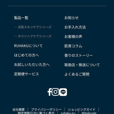
会員のみなさまから提供された個人情報
当サイトを利用するにあたって、会員の住所、電話番
号、購入履歴などの大切な個人情報がネットサーバ上に
製品一覧
お知らせ
登録されますが、当社はその個人情報を適切かつ確実に
お手入れ方法
月桃スキンケアシリーズ
管理するものとし、法令などにより開示が求められる場
合を除き、開示しないものとします。
タラソヘアケアシリーズ
お客様の声
※チャートなど一個人が特定できない範囲で集計する場
RUHAKUについて
肌育コラム
合があります。
お客様からの会員登録を承認しない場合
はじめての方へ
香りのストーリー
会員登録の申し込みを当社が受けた際、架空の人物を登
お試しいただいた方へ
取扱店・発送について
録した場合や、本人以外の第三者の会員登録をした場
合、過去に会員除名処分を受けたことがある場合など、
定期便サービス
よくあるご質問
当社が不適当と判断した時は、その会員登録を承認しな
い場合があります。
また一度承認した会員であっても前述のいずれかである
ことが判明した場合は、ただちに承認を取り消させてい
ただきます。
会社概要
プライバシーポリシー
ショッピングガイド
個人利用以外に転用、商用することを禁止します
特定商取引法に基づく表示
ruhaku.eu
Wholesale