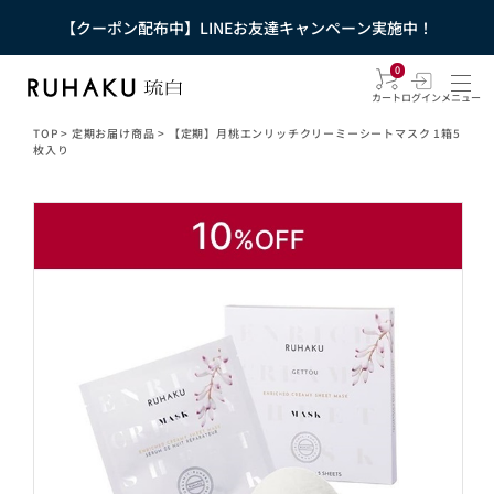
【クーポン配布中】LINEお友達キャンペーン実施中！
0
カート
ログイン
メニュー
TOP
>
定期お届け商品
>
【定期】月桃エンリッチクリーミーシートマスク 1箱5
枚入り