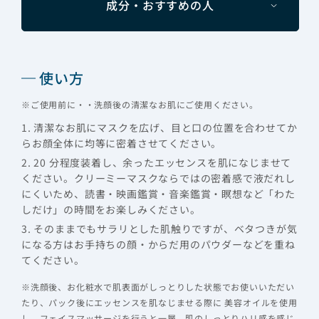
成分・おすすめの人
使い方
※ご使用前に・・洗顔後の清潔なお肌にご使用ください。
1. 清潔なお肌にマスクを広げ、目と口の位置を合わせてか
らお顔全体に均等に密着させてください。
2. 20 分程度装着し、余ったエッセンスを肌になじませて
ください。クリーミーマスクならではの密着感で液だれし
にくいため、読書・映画鑑賞・音楽鑑賞・瞑想など「わた
しだけ」の時間をお楽しみください。
3. そのままでもサラリとした肌触りですが、ベタつきが気
になる方はお手持ちの顔・からだ用のパウダーなどを重ね
てください。
※洗顔後、お化粧水で肌表面がしっとりした状態でお使いいただい
たり、パック後にエッセンスを肌なじませる際に 美容オイルを使用
し、フェイスマッサージを行うと一層、肌のしっとりハリ感を感じ