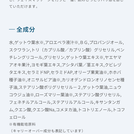
ていただけます。
全成分
水,ゲットウ葉水※,アロエベラ液汁※,ＢＧ,プロパンジオール,
スクワラン,トリ（カプリル酸／カプリン酸）グリセリル,ペン
チレングリコール,グリセリン,ゲットウ葉エキス※,ヤエヤマ
アオキ果汁,ヨモギ葉エキス,アシタバ葉／茎エキス,クビレヅ
タエキス,セラミドNP,セラミドAP,オリーブ果実油※,ホホバ
種子油※,オニサルビア油※,カリオデンドロンオリノセンセ種
子油,ステアリン酸ポリグリセリル－２,ゲットウ葉油,ニュウ
コウジュ油※,ローズマリー葉油※,ステアリン酸グリセリル,
フェネチルアルコール,ステアリルアルコール,キサンタンガ
ム,クエン酸,クエン酸Na,コメヌカ油,トコトリエノール,トコフ
ェロール
※有機栽培原料
（キャリーオーバー成分も表記しています）