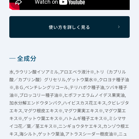
使い方を詳しく見る
全成分
水,ラウリン酸イソアミル,アロエベラ液汁※,トリ（カプリル
酸／カプリン酸）グリセリル,ゲットウ葉水※,クロヨナ種子油
※,ＢＧ,ペンチレングリコール,テリハボク種子油,ツバキ種子
油※,ブロッコリー種子油※,ヒポファエラムノイデス果実油,
加水分解エンドウタンパク,ハイビスカス花エキス,クビレヅタ
エキス,マグワ根皮エキス※,マグワ果実エキス※,マグワ葉エ
キス※,ゲットウ葉エキス※,ハトムギ種子エキス※,ミシマサ
イコ花／葉／茎エキス※,ニンギョウタケエキス,カンゾウ根エ
キス,海シルト,ゲットウ葉油,アトラスシーダー樹皮油※,ニュ