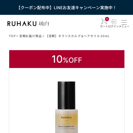
【クーポン配布中】LINEお友達キャンペーン実施中！
0
カート
ログイン
メニュー
TOP
>
定期お届け商品
>
【定期】タラソスカルプ＆ヘアオイル 60mL