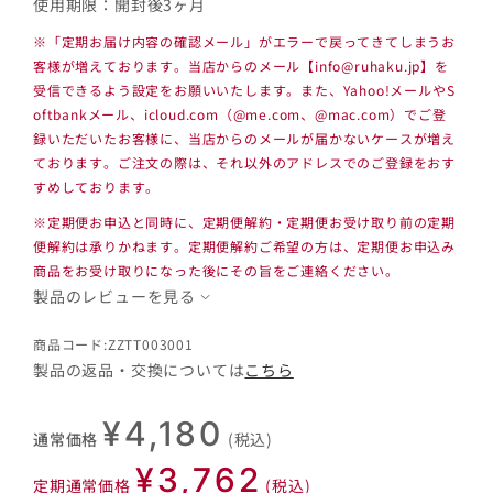
使用期限：開封後3ヶ月
※「定期お届け内容の確認メール」がエラーで戻ってきてしまうお
客様が増えております。当店からのメール【info@ruhaku.jp】を
受信できるよう設定をお願いいたします。また、Yahoo!メールやS
oftbankメール、icloud.com（@me.com、@mac.com）でご登
録いただいたお客様に、当店からのメールが届かないケースが増え
ております。ご注文の際は、それ以外のアドレスでのご登録をおす
すめしております。
※定期便お申込と同時に、定期便解約・定期便お受け取り前の定期
便解約は承りかねます。定期便解約ご希望の方は、定期便お申込み
商品をお受け取りになった後にその旨をご連絡ください。
製品のレビューを見る
商品コード:ZZTT003001
製品の返品・交換については
こちら
¥4,180
通常価格
(税込)
¥3,762
定期通常価格
(税込)