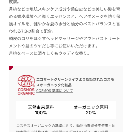
皮膚。
月桃などの地肌スキンケア成分や桑白皮などの美しい髪を育
める頭皮環境へと導くエッセンスと、ヘアダメージを防ぐ保
護オイルを、健やかな髪の水分と油分のベストバランスと言
われる7:3の割合で配合。
頭皮のコリをほぐすヘッドマッサージやアウトバストリート
メントや髪のツヤだし等にお使いいただけます。
月桃をベースに清々しくもウッディな香り。
エコサートグリーンライフより認証されたコスモ
スオーガニック化粧品
COSMOS 基準について
天然由来原料
オーガニック原料
100%
20%
コスモスオーガニックの基準に則り、動物由来成分不使用・動
物実験を自社及び第三者機関でも行わないヴィーガン仕様