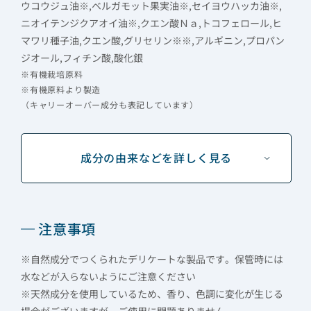
ウコウジュ油※,ベルガモット果実油※,セイヨウハッカ油※,
ニオイテンジクアオイ油※,クエン酸Ｎａ,トコフェロール,ヒ
マワリ種子油,クエン酸,グリセリン※※,アルギニン,プロパン
ジオール,フィチン酸,酸化銀
※有機栽培原料
※有機原料より製造
（キャリーオーバー成分も表記しています）
成分の由来などを詳しく見る
注意事項
※自然成分でつくられたデリケートな製品です。保管時には
水などが入らないようにご注意ください
※天然成分を使用しているため、香り、色調に変化が生じる
場合がございますが、ご使用に問題ありません。