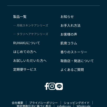
会員のみなさまから提供された個人情報
当サイトを利用するにあたって、会員の住所、電話番
号、購入履歴などの大切な個人情報がネットサーバ上に
製品一覧
お知らせ
登録されますが、当社はその個人情報を適切かつ確実に
お手入れ方法
月桃スキンケアシリーズ
管理するものとし、法令などにより開示が求められる場
合を除き、開示しないものとします。
タラソヘアケアシリーズ
お客様の声
※チャートなど一個人が特定できない範囲で集計する場
RUHAKUについて
肌育コラム
合があります。
お客様からの会員登録を承認しない場合
はじめての方へ
香りのストーリー
会員登録の申し込みを当社が受けた際、架空の人物を登
お試しいただいた方へ
取扱店・発送について
録した場合や、本人以外の第三者の会員登録をした場
合、過去に会員除名処分を受けたことがある場合など、
定期便サービス
よくあるご質問
当社が不適当と判断した時は、その会員登録を承認しな
い場合があります。
また一度承認した会員であっても前述のいずれかである
ことが判明した場合は、ただちに承認を取り消させてい
ただきます。
会社概要
プライバシーポリシー
ショッピングガイド
個人利用以外に転用、商用することを禁止します
特定商取引法に基づく表示
ruhaku.eu
Wholesale