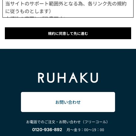
当サイトのサポート範囲外となる為、各リンク先の規約
に従うものとします）
本規約の変更にご注意下さい
1. 当社は、会員の了承を得ることなく本規約を随時変更
することができるものとし、会員はこれを承諾します。
規約に同意して先に進む
2. 前項の変更については、当サイト上に1ヵ月間表示した
時点で、全ての会員が了承したものとみなします。
会員のみなさまへの通知
1. 本規約の変更のケース以外に当社が必要と判断した場
合、当社は、会員に対し随時必要な事項を通知します。
2. 前項の通知は、当サイト上に表示した時点で全ての会
員に通知したものとみなします。
会員登録について
当サイトにおいてのご購入は、「会員登録をして購入」
お問い合わせ
か「会員登録せずに購入」のどちらでも可能です。
なお会員登録は無料です。
お電話でのご注文・お問い合わせ（フリーコール）
※ログインには、会員登録時に入力したメールアドレス
0120-936-892
月～金 9：00～19：00
およびパスワードが必要になります。