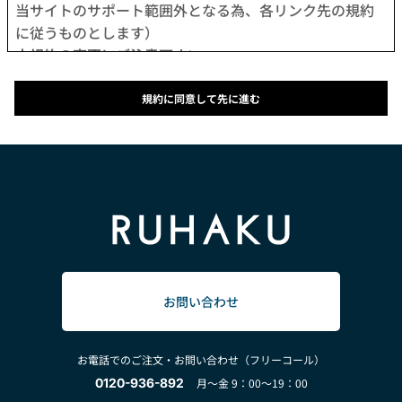
当サイトのサポート範囲外となる為、各リンク先の規約
に従うものとします）
本規約の変更にご注意下さい
1. 当社は、会員の了承を得ることなく本規約を随時変更
することができるものとし、会員はこれを承諾します。
規約に同意して先に進む
2. 前項の変更については、当サイト上に1ヵ月間表示した
時点で、全ての会員が了承したものとみなします。
会員のみなさまへの通知
1. 本規約の変更のケース以外に当社が必要と判断した場
合、当社は、会員に対し随時必要な事項を通知します。
2. 前項の通知は、当サイト上に表示した時点で全ての会
員に通知したものとみなします。
会員登録について
当サイトにおいてのご購入は、「会員登録をして購入」
お問い合わせ
か「会員登録せずに購入」のどちらでも可能です。
なお会員登録は無料です。
お電話でのご注文・お問い合わせ（フリーコール）
※ログインには、会員登録時に入力したメールアドレス
0120-936-892
月～金 9：00～19：00
およびパスワードが必要になります。