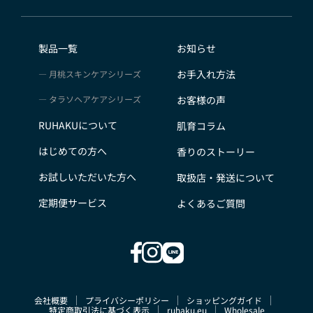
会員のみなさまから提供された個人情報
当サイトを利用するにあたって、会員の住所、電話番
号、購入履歴などの大切な個人情報がネットサーバ上に
製品一覧
お知らせ
登録されますが、当社はその個人情報を適切かつ確実に
お手入れ方法
月桃スキンケアシリーズ
管理するものとし、法令などにより開示が求められる場
合を除き、開示しないものとします。
タラソヘアケアシリーズ
お客様の声
※チャートなど一個人が特定できない範囲で集計する場
RUHAKUについて
肌育コラム
合があります。
お客様からの会員登録を承認しない場合
はじめての方へ
香りのストーリー
会員登録の申し込みを当社が受けた際、架空の人物を登
お試しいただいた方へ
取扱店・発送について
録した場合や、本人以外の第三者の会員登録をした場
合、過去に会員除名処分を受けたことがある場合など、
定期便サービス
よくあるご質問
当社が不適当と判断した時は、その会員登録を承認しな
い場合があります。
また一度承認した会員であっても前述のいずれかである
ことが判明した場合は、ただちに承認を取り消させてい
ただきます。
会社概要
プライバシーポリシー
ショッピングガイド
個人利用以外に転用、商用することを禁止します
特定商取引法に基づく表示
ruhaku.eu
Wholesale