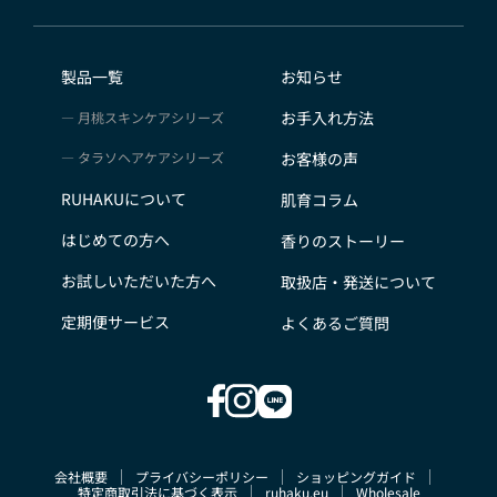
会員のみなさまから提供された個人情報
当サイトを利用するにあたって、会員の住所、電話番
号、購入履歴などの大切な個人情報がネットサーバ上に
製品一覧
お知らせ
登録されますが、当社はその個人情報を適切かつ確実に
お手入れ方法
月桃スキンケアシリーズ
管理するものとし、法令などにより開示が求められる場
合を除き、開示しないものとします。
タラソヘアケアシリーズ
お客様の声
※チャートなど一個人が特定できない範囲で集計する場
RUHAKUについて
肌育コラム
合があります。
お客様からの会員登録を承認しない場合
はじめての方へ
香りのストーリー
会員登録の申し込みを当社が受けた際、架空の人物を登
お試しいただいた方へ
取扱店・発送について
録した場合や、本人以外の第三者の会員登録をした場
合、過去に会員除名処分を受けたことがある場合など、
定期便サービス
よくあるご質問
当社が不適当と判断した時は、その会員登録を承認しな
い場合があります。
また一度承認した会員であっても前述のいずれかである
ことが判明した場合は、ただちに承認を取り消させてい
ただきます。
会社概要
プライバシーポリシー
ショッピングガイド
個人利用以外に転用、商用することを禁止します
特定商取引法に基づく表示
ruhaku.eu
Wholesale