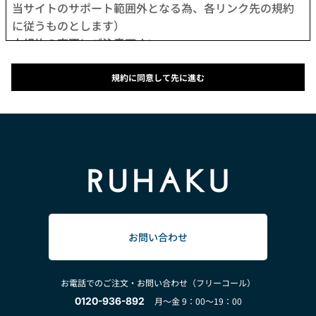
当サイトのサポート範囲外となる為、各リンク先の規約
に従うものとします）
本規約の変更にご注意下さい
1. 当社は、会員の了承を得ることなく本規約を随時変更
することができるものとし、会員はこれを承諾します。
規約に同意して先に進む
2. 前項の変更については、当サイト上に1ヵ月間表示した
時点で、全ての会員が了承したものとみなします。
会員のみなさまへの通知
1. 本規約の変更のケース以外に当社が必要と判断した場
合、当社は、会員に対し随時必要な事項を通知します。
2. 前項の通知は、当サイト上に表示した時点で全ての会
員に通知したものとみなします。
会員登録について
当サイトにおいてのご購入は、「会員登録をして購入」
お問い合わせ
か「会員登録せずに購入」のどちらでも可能です。
なお会員登録は無料です。
お電話でのご注文・お問い合わせ（フリーコール）
※ログインには、会員登録時に入力したメールアドレス
0120-936-892
月～金 9：00～19：00
およびパスワードが必要になります。