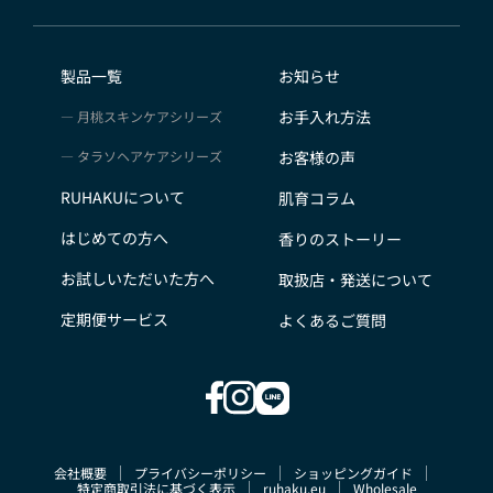
会員のみなさまから提供された個人情報
当サイトを利用するにあたって、会員の住所、電話番
号、購入履歴などの大切な個人情報がネットサーバ上に
製品一覧
お知らせ
登録されますが、当社はその個人情報を適切かつ確実に
お手入れ方法
月桃スキンケアシリーズ
管理するものとし、法令などにより開示が求められる場
合を除き、開示しないものとします。
タラソヘアケアシリーズ
お客様の声
※チャートなど一個人が特定できない範囲で集計する場
RUHAKUについて
肌育コラム
合があります。
お客様からの会員登録を承認しない場合
はじめての方へ
香りのストーリー
会員登録の申し込みを当社が受けた際、架空の人物を登
お試しいただいた方へ
取扱店・発送について
録した場合や、本人以外の第三者の会員登録をした場
合、過去に会員除名処分を受けたことがある場合など、
定期便サービス
よくあるご質問
当社が不適当と判断した時は、その会員登録を承認しな
い場合があります。
また一度承認した会員であっても前述のいずれかである
ことが判明した場合は、ただちに承認を取り消させてい
ただきます。
会社概要
プライバシーポリシー
ショッピングガイド
個人利用以外に転用、商用することを禁止します
特定商取引法に基づく表示
ruhaku.eu
Wholesale