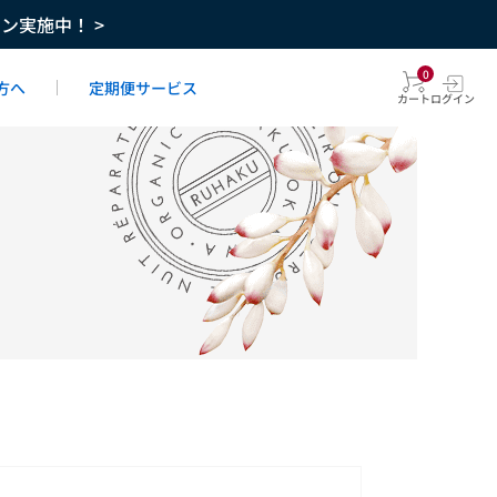
ーン実施中！ >
0
方へ
定期便サービス
カート
ログイン