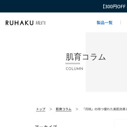
【300円OF
製品一覧
肌育コラム
COLUMN
トップ
＞
肌育コラム
＞
「月桃」の持つ優れた美肌効果
アーカイブ