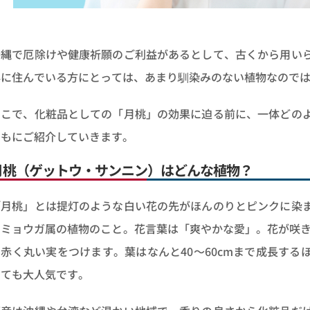
沖縄で厄除けや健康祈願のご利益があるとして、古くから用い
外に住んでいる方にとっては、あまり馴染みのない植物なので
そこで、化粧品としての「月桃」の効果に迫る前に、一体どの
ともにご紹介していきます。
月桃（ゲットウ・サンニン）はどんな植物？
「月桃」とは提灯のような白い花の先がほんのりとピンクに染
ナミョウガ属の植物のこと。花言葉は「爽やかな愛」。花が咲き
に赤く丸い実をつけます。葉はなんと40～60cmまで成長す
しても大人気です。