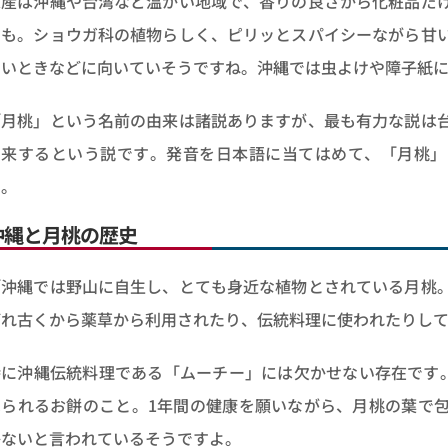
原産は沖縄や台湾など温かい地域で、香りの良さから化粧品だ
とも。ショウガ科の植物らしく、ピリッとスパイシーながら甘
たいときなどに向いていそうですね。沖縄では虫よけや障子紙
「月桃」という名前の由来は諸説ありますが、最も有力な説は
由来するという説です。発音を日本語に当てはめて、「月桃」
す。
沖縄と月桃の歴史
「沖縄では野山に自生し、とても身近な植物とされている月桃
ばれ古くから薬草から利用されたり、伝統料理に使われたりし
特に沖縄伝統料理である「ムーチー」には欠かせない存在です。
べられるお餅のこと。1年間の健康を願いながら、月桃の葉で
かないと言われているそうですよ。