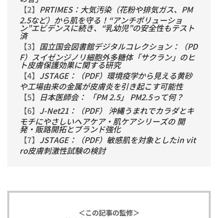
【2】
PRTIMES：大気汚染（花粉や排気ガス、PM
2.5など）から肌を守る！“アンチポリューショ
ン”エビデンスに続き、“乳幼児”の安全性もテスト
済
【3】
国立国会図書館デジタルコレクション：（PD
F）スイゼンジノリ細胞外多糖体「サクラン」のヒ
ト皮膚保護効果に関する研究
【4】
JSTAGE：（PDF）環境疫学から見える黄砂
や工場由来の金属が皮膚炎を引き起こす可能性
【5】
日本医師会： 「PM 2.5」 PM2.5って何？
【6】
J-Net21：（PDF） 沖縄うまれでカラダとキ
モチにやさしいヘアケア・肌ケアシリーズの 開
発・販路開拓とブランド強化
【7】
JSTAGE：（PDF）敏感肌を対象としたin vit
ro皮膚刺激性試験の検討
＜この記事の監修＞