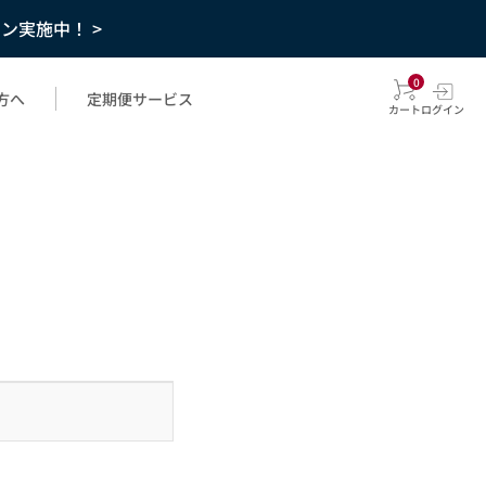
ーン実施中！ >
0
方へ
定期便サービス
カート
ログイン