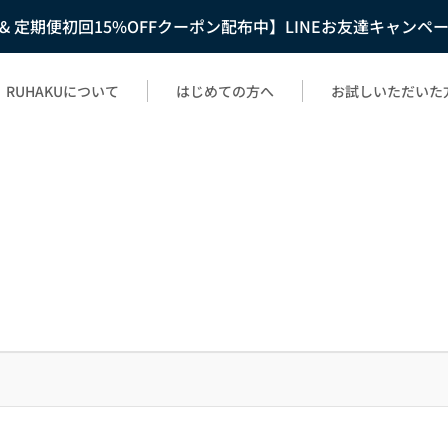
F & 定期便初回15%OFFクーポン配布中】LINEお友達キャンペ
RUHAKUについて
はじめての方へ
お試しいただいた