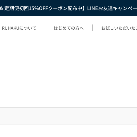
F & 定期便初回15%OFFクーポン配布中】LINEお友達キャンペ
RUHAKUについて
はじめての方へ
お試しいただいた