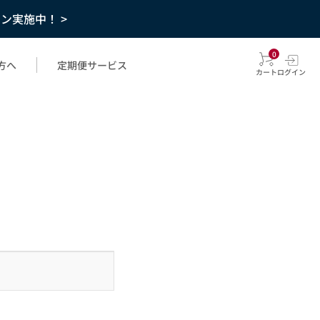
ーン実施中！ >
0
方へ
定期便サービス
カート
ログイン