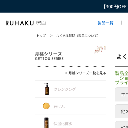
【300円OF
製品一覧
トップ
＞
よくある質問（製品について）
月桃シリーズ
よく
GETTOU SERIES
製品
＞
月桃シリーズ一覧を見る
ーシ
ブラ
クレンジング
エ
石けん
他
保湿化粧水
妊