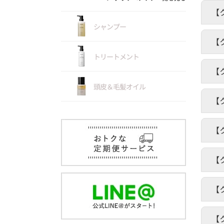
【
シャンプー
【
トリートメント
【
頭皮＆毛髪オイル
【
【
【
【
【