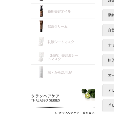
夜用美容オイル
動
保湿クリーム
容
乳液シートマスク
ナ
【NEW】美容液シー
トマスク
無
顔・からだ用UV
オ
ア
タラソヘアケア
THALASSO SERIES
若
＞
タラソヘアケア一覧を見る