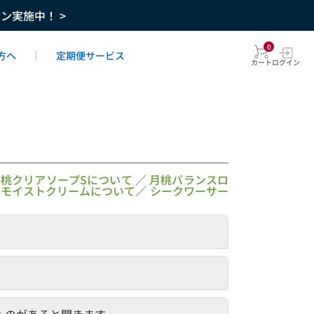
ーン実施中！ >
0
方へ
定期便サービス
カート
ログイン
月桃クリアソープSについて
／
月桃バランスロ
イモイストクリームについて
／
シークワーサー
ものがあると聞きます。