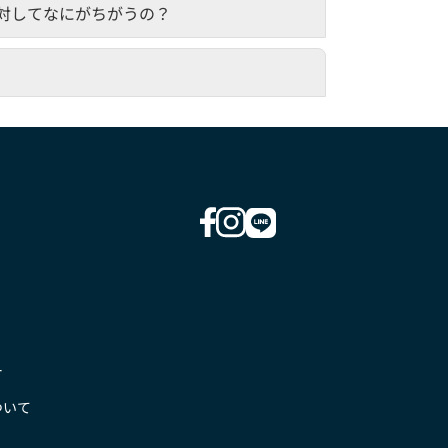
対してなにがちがうの？
ー
ついて