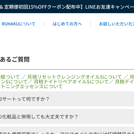
F & 定期便初回15%OFFクーポン配布中】LINEお友達キャンペ
RUHAKUについて
はじめての方へ
お試しいただいた
あるご質問
全般ついて
／
月桃リセットクレンジングオイルSについて
／
ョンSについて
／
月桃ナイトリペアオイルSについて
／
月桃デ
イトニングエッセンスについて
コサートって何ですか？
の化粧品と併用しても大丈夫ですか？
婦でも使用可能でしょうか。アロマオイルの中には妊婦禁忌の