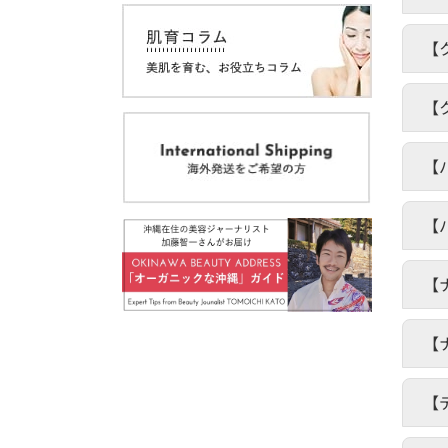
【
【
【
【
【
【
【