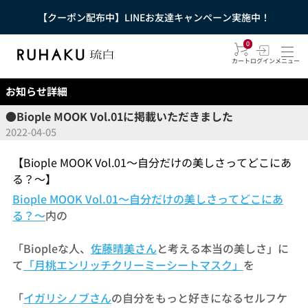
【クーポン配布中】LINEお友達キャンペーン実施中！
0
カート
ログイン
メニュー
お知らせ詳細
●Biople MOOK Vol.01に掲載いただきました
2022-04-05
【Biople MOOK Vol.01～自分だけの美しさってどこにあ
る？～】
Biople MOOK Vol.01～自分だけの美しさってどこにあ
る？～
内の
「Biopleな人、
佐藤晴美さん
と考える本当の美しさ」に
て
「月桃エンリッチクリーミーシートマスク」
を
「
イガリシノブさん
の自分をもっと好きになるセルフケ