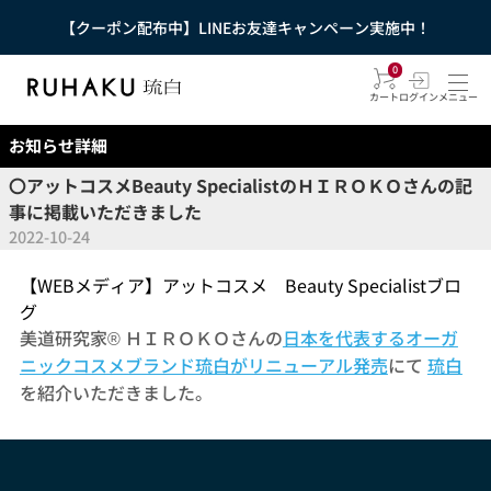
【クーポン配布中】LINEお友達キャンペーン実施中！
0
カート
ログイン
メニュー
お知らせ詳細
〇アットコスメBeauty SpecialistのＨＩＲＯＫＯさんの記
事に掲載いただきました
2022-10-24
【WEBメディア】アットコスメ Beauty Specialistブロ
グ
美道研究家® ＨＩＲＯＫＯさんの
日本を代表するオーガ
ニックコスメブランド琉白がリニューアル発売
にて
琉白
を紹介いただきました。