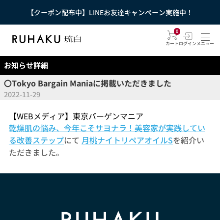
【クーポン配布中】LINEお友達キャンペーン実施中！
0
カート
ログイン
メニュー
お知らせ詳細
〇Tokyo Bargain Maniaに掲載いただきました
2022-11-29
【WEBメディア】東京バーゲンマニア
乾燥肌の悩み、今年こそサヨナラ！美容家が実践してい
る改善ステップ
にて
月桃ナイトリペアオイルS
を紹介い
ただきました。