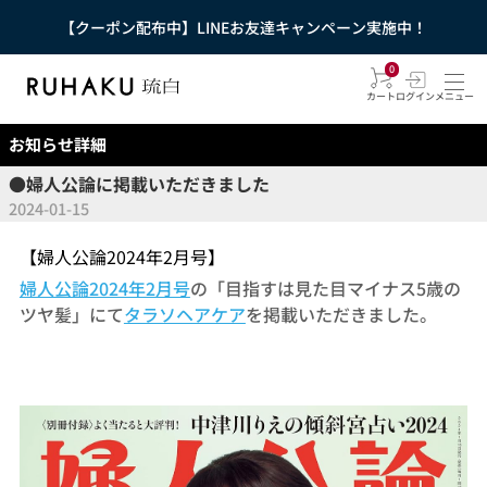
【クーポン配布中】LINEお友達キャンペーン実施中！
0
カート
ログイン
メニュー
お知らせ詳細
●婦人公論に掲載いただきました
2024-01-15
【婦人公論2024年2月号】
婦人公論2024年2月号
の「目指すは見た目マイナス5歳の
ツヤ髪」にて
タラソヘアケア
を掲載いただきました。