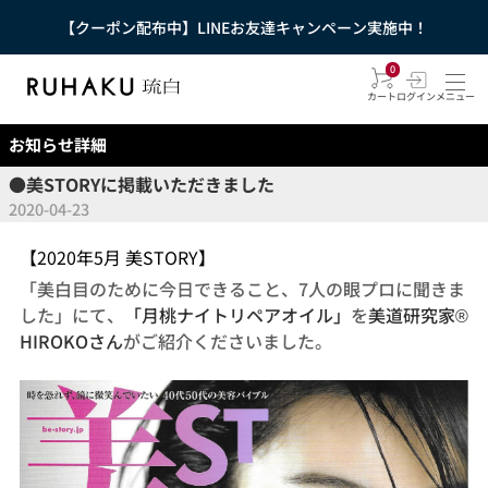
【クーポン配布中】LINEお友達キャンペーン実施中！
0
カート
ログイン
メニュー
お知らせ詳細
●美STORYに掲載いただきました
2020-04-23
【2020年5月 美STORY】
「美白目のために今日できること、7人の眼プロに聞きま
した」にて、
「月桃ナイトリペアオイル」
を
美道研究家®
HIROKOさん
がご紹介くださいました。