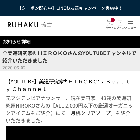
【クーポン配布中】LINEお友達キャンペーン実施中！
0
カート
ログイン
メニュー
お知らせ詳細
◇美道研究家® ＨＩＲＯＫＯさんのYOUTUBEチャンネルで
紹介いただきました
2020-06-02
【YOUTUBE】美道研究家® ＨＩＲＯＫＯ‘ｓ Ｂｅａｕｔ
ｙ Ｃｈａｎｎｅｌ
元フジテレビアナウンサー、現在美容家。48歳の美道研
究家HIROKOさんの【ALL 2,000円以下の厳選オーガニッ
クアイテムをご紹介】にて
「月桃クリアソープ」
を紹介
いただきました。