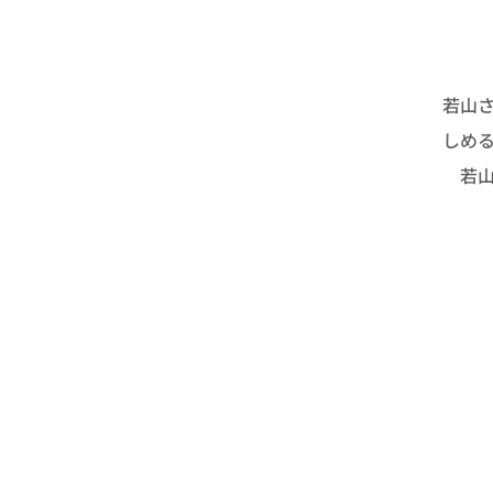
若山
しめ
若山