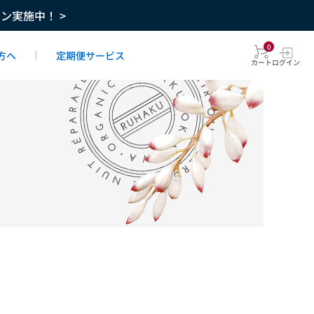
ーン実施中！ >
0
方へ
定期便サービス
カート
ログイン