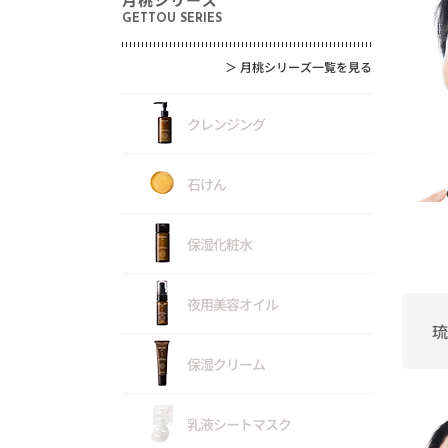
GETTOU SERIES
＞
月桃シリーズ一覧を見る
クレンジング
石けん
保湿化粧水
夜用美容オイル
琉
保湿クリーム
乳液シートマスク