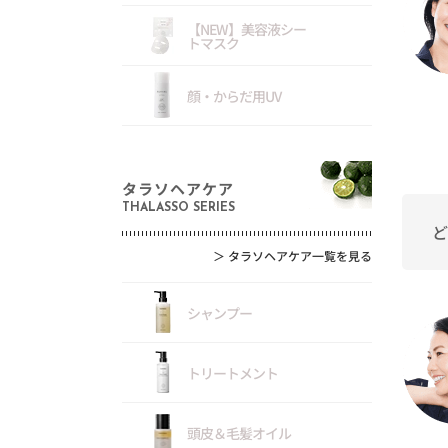
【NEW】美容液シー
トマスク
顔・からだ用UV
タラソヘアケア
THALASSO SERIES
ど
＞
タラソヘアケア一覧を見る
シャンプー
トリートメント
頭皮＆毛髪オイル