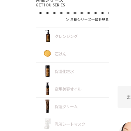
GETTOU SERIES
＞
月桃シリーズ一覧を見る
クレンジング
石けん
保湿化粧水
夜用美容オイル
ま
保湿クリーム
乳液シートマスク