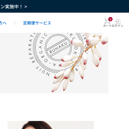
ーン実施中！ >
0
方へ
定期便サービス
カート
ログイン