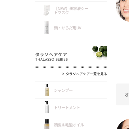
【NEW】美容液シー
トマスク
顔・からだ用UV
タラソヘアケア
THALASSO SERIES
＞
タラソヘアケア一覧を見る
シャンプー
オ
トリートメント
頭皮＆毛髪オイル