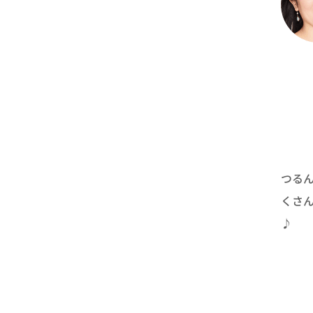
つる
くさ
♪