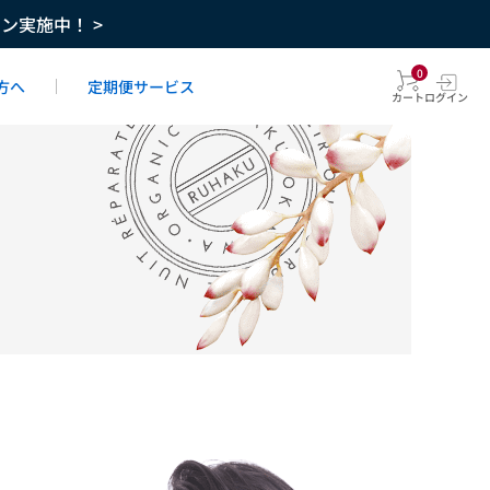
ーン実施中！ >
0
方へ
定期便サービス
カート
ログイン