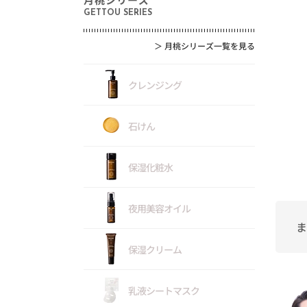
GETTOU SERIES
＞
月桃シリーズ一覧を見る
クレンジング
石けん
保湿化粧水
夜用美容オイル
ま
保湿クリーム
乳液シートマスク