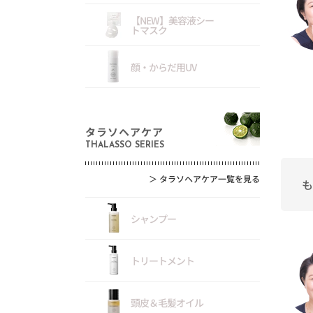
【NEW】美容液シー
トマスク
顔・からだ用UV
タラソヘアケア
THALASSO SERIES
＞
タラソヘアケア一覧を見る
も
シャンプー
トリートメント
頭皮＆毛髪オイル