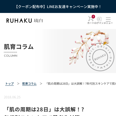
【クーポン配布中】LINEお友達キャンペーン実施中！
0
カート
ログイン
メニュー
肌育コラム
COLUMN
トップ
＞
肌育コラム
＞
「肌の周期は28日」は大誤解！?年代別スキンケアで肌
2018.06.25
「肌の周期は28日」は大誤解！?