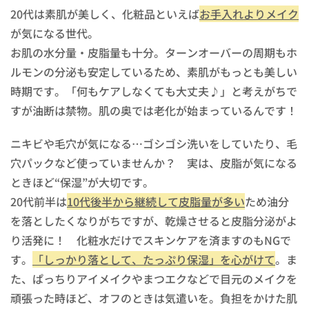
20代は素肌が美しく、化粧品といえば
お手入れよりメイク
が気になる世代。
お肌の水分量・皮脂量も十分。ターンオーバーの周期もホ
ルモンの分泌も安定しているため、素肌がもっとも美しい
時期です。「何もケアしなくても大丈夫♪」と考えがちで
すが油断は禁物。肌の奥では老化が始まっているんです！
ニキビや毛穴が気になる…ゴシゴシ洗いをしていたり、毛
穴パックなど使っていませんか？ 実は、皮脂が気になる
ときほど“保湿”が大切です。
20代前半は
10代後半から継続して皮脂量が多い
ため油分
を落としたくなりがちですが、乾燥させると皮脂分泌がよ
り活発に！ 化粧水だけでスキンケアを済ますのもNGで
す。
「しっかり落として、たっぷり保湿」を心がけて
。ま
た、ぱっちりアイメイクやまつエクなどで目元のメイクを
頑張った時ほど、オフのときは気遣いを。負担をかけた肌