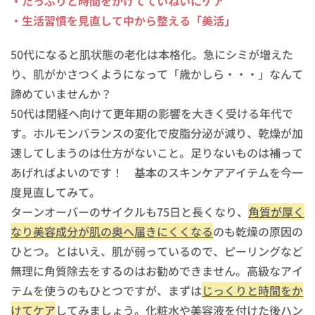
・たっぷりと時間をかけてていねいにケア
・生活習慣を見直して中から整える「美活」
50代になると肌状態の老化は本格化。急にシミが増えた
り、肌がかさつくようになって「歳かしら・・・」なんて
諦めていませんか？
50代は閉経へ向けて更年期の影響を大きく受ける年代で
す。ホルモンバランスの変化で皮脂分泌が減り、乾燥が加
速してしまうのは仕方がないこと。足りないものは補って
あげればよいのです！ 基本のスキンケアアイテムを今一
度見直してみて。
ターンオーバーのサイクルも75日と長くなり、
角質が厚く
なり美容成分が肌の奥へ届きにくくなる
のも乾燥の原因の
ひとつ。とはいえ、肌が弱っているので、ピーリングなど
無理に角質除去をするのはお勧めできません。高級なアイ
テムを使うのもひとつですが、まずは
じっくりと時間をか
けてケア
してみましょう。化粧水や美容液を付けた後ハン