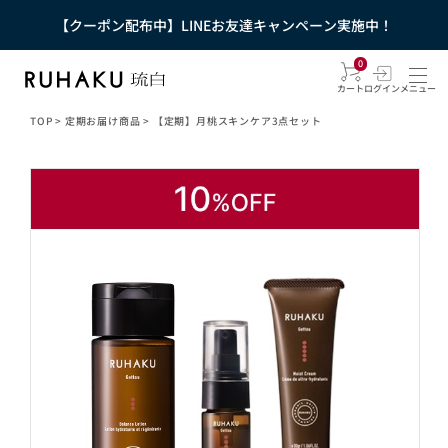
【クーポン配布中】LINEお友達キャンペーン実施中！
0
カート
ログイン
メニュー
TOP
>
定期お届け商品
>
【定期】月桃スキンケア3点セット