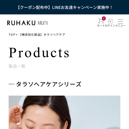
【クーポン配布中】LINEお友達キャンペーン実施中！
0
カート
ログイン
メニュー
TOP
>
【無添加化粧品】タラソヘアケア
Products
製品一覧
タラソヘアケアシリーズ