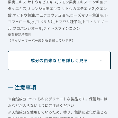
果実エキス,サトウキビエキス,レモン果実エキス,ニンギョウ
タケエキス,オレンジ果実エキス,サトウカエデエキス,クエン
酸,ゲットウ葉油,ニュウコウジュ油※,ローズマリー葉油※,ト
コフェロール,水,コメヌカ油,ヒマワリ種子油,トコトリエノー
ル,プロパンジオール,フィトスフィンゴシン
※有機栽培原料
（キャリーオーバー成分も表記しています）
成分の由来などを詳しく見る
注意事項
※自然成分でつくられたデリケートな製品です。保管時には
水などが入らないようにご注意ください
※天然成分を使用しているため、香り、色調に変化が生じる