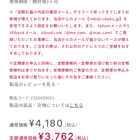
使用期限：開封後3ヶ月
※「定期お届け内容の確認メール」がエラーで戻ってきてしまうお
客様が増えております。当店からのメール【info@ruhaku.jp】を
受信できるよう設定をお願いいたします。また、Yahoo!メールやS
oftbankメール、icloud.com（@me.com、@mac.com）でご登
録いただいたお客様に、当店からのメールが届かないケースが増え
ております。ご注文の際は、それ以外のアドレスでのご登録をおす
すめしております。
※定期便お申込と同時に、定期便解約・定期便お受け取り前の定期
便解約は承りかねます。定期便解約ご希望の方は、定期便お申込み
商品をお受け取りになった後にその旨をご連絡ください。
製品のレビューを見る
商品コード:ZZSS009001
製品の返品・交換については
こちら
¥4,180
通常価格
(税込)
¥3,762
定期通常価格
(税込)