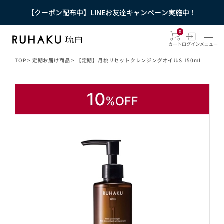
【クーポン配布中】LINEお友達キャンペーン実施中！
0
カート
ログイン
メニュー
TOP
>
定期お届け商品
>
【定期】月桃リセットクレンジングオイルS 150mL