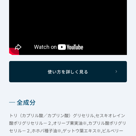
使い方を詳しく見る
全成分
トリ（カプリル酸／カプリン酸）グリセリル,セスキオレイン
酸ポリグリセリル－２,オリーブ果実油※,カプリル酸ポリグリ
セリル－２,ホホバ種子油※,ゲットウ葉エキス※,ビルベリー